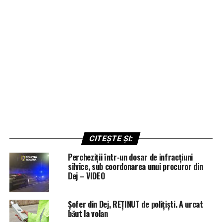
CITEȘTE ȘI:
Percheziții într-un dosar de infracțiuni
silvice, sub coordonarea unui procuror din
Dej – VIDEO
Șofer din Dej, REȚINUT de polițiști. A urcat
băut la volan