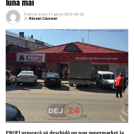
luna mai
Publicat acum
11 ani
pe
2015-03-23
de
Răzvan Căucean
PROFI urmează să deschidă un nou supermarket la