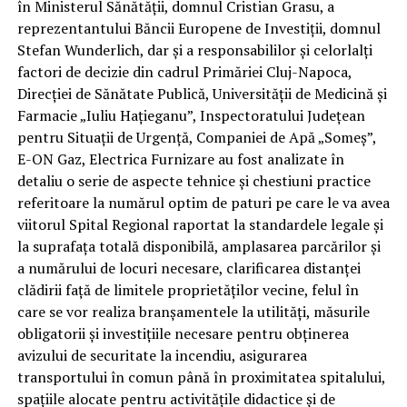
în Ministerul Sănătății, domnul Cristian Grasu, a
reprezentantului Băncii Europene de Investiții, domnul
Stefan Wunderlich, dar și a responsabililor și celorlalți
factori de decizie din cadrul Primăriei Cluj-Napoca,
Direcției de Sănătate Publică, Universității de Medicină și
Farmacie „Iuliu Hațieganu”, Inspectoratului Județean
pentru Situații de Urgență, Companiei de Apă „Someș”,
E-ON Gaz, Electrica Furnizare au fost analizate în
detaliu o serie de aspecte tehnice și chestiuni practice
referitoare la numărul optim de paturi pe care le va avea
viitorul Spital Regional raportat la standardele legale și
la suprafața totală disponibilă, amplasarea parcărilor și
a numărului de locuri necesare, clarificarea distanței
clădirii față de limitele proprietăților vecine, felul în
care se vor realiza branșamentele la utilități, măsurile
obligatorii și investițiile necesare pentru obținerea
avizului de securitate la incendiu, asigurarea
transportului în comun până în proximitatea spitalului,
spațiile alocate pentru activitățile didactice și de