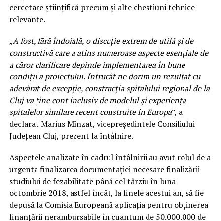
cercetare științifică precum și alte chestiuni tehnice
relevante.
„
A fost, fără îndoială, o discuție extrem de utilă și de
constructivă care a atins numeroase aspecte esențiale de
a căror clarificare depinde implementarea în bune
condiții a proiectului. Întrucât ne dorim un rezultat cu
adevărat de excepție, construcția spitalului regional de la
Cluj va ține cont inclusiv de modelul și experiența
spitalelor similare recent construite în Europa
”, a
declarat Marius Mînzat, vicepreședintele Consiliului
Județean Cluj, prezent la întâlnire.
Aspectele analizate în cadrul întâlnirii au avut rolul de a
urgenta finalizarea documentației necesare finalizării
studiului de fezabilitate până cel târziu în luna
octombrie 2018, astfel încât, la finele acestui an, să fie
depusă la Comisia Europeană aplicația pentru obținerea
finanțării nerambursabile în cuantum de 50.000.000 de