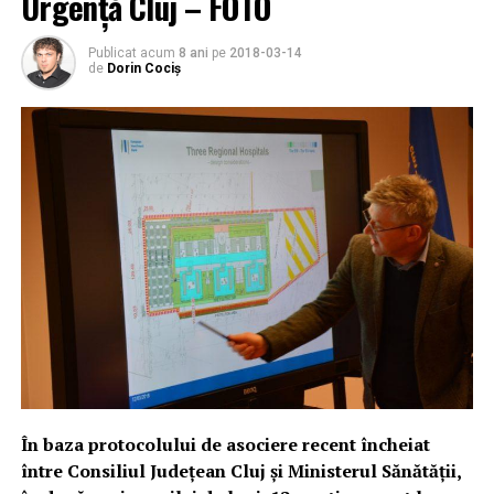
Urgență Cluj – FOTO
Publicat acum
8 ani
pe
2018-03-14
de
Dorin Cociș
În baza protocolului de asociere recent încheiat
între Consiliul Județean Cluj și Ministerul Sănătății,