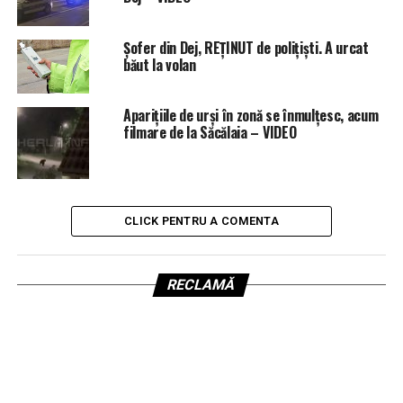
Șofer din Dej, REȚINUT de polițiști. A urcat
băut la volan
Aparițiile de urși în zonă se înmulțesc, acum
filmare de la Săcălaia – VIDEO
CLICK PENTRU A COMENTA
RECLAMĂ