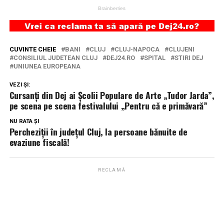
CUVINTE CHEIE
BANI
CLUJ
CLUJ-NAPOCA
CLUJENI
CONSILIUL JUDETEAN CLUJ
DEJ24.RO
SPITAL
STIRI DEJ
UNIUNEA EUROPEANA
VEZI ȘI:
Cursanți din Dej ai Școlii Populare de Arte „Tudor Jarda”,
pe scena pe scena festivalului „Pentru că e primăvară”
NU RATA ȘI
Percheziții în județul Cluj, la persoane bănuite de
evaziune fiscală!
RECLAMĂ