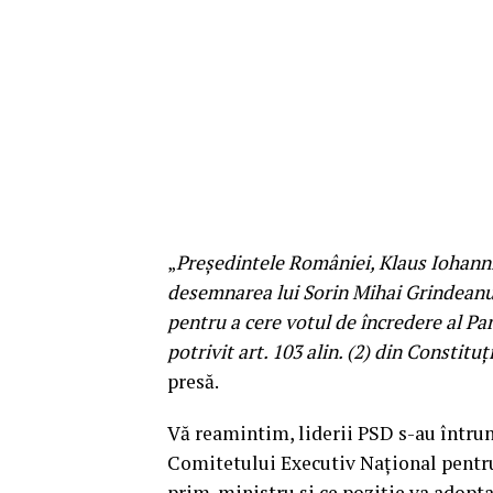
„
Preşedintele României, Klaus Iohannis
desemnarea lui Sorin Mihai Grindeanu 
pentru a cere votul de încredere al Pa
potrivit art. 103 alin. (2) din Constitu
presă.
Vă reamintim, liderii PSD s-au întruni
Comitetului Executiv Național pentru
prim-ministru și ce poziție va adopta