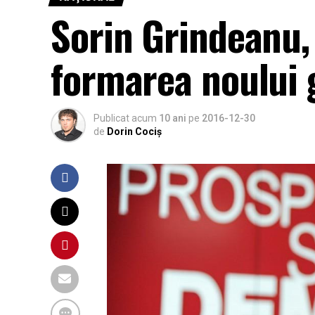
Sorin Grindeanu,
formarea noului 
Publicat acum
10 ani
pe
2016-12-30
de
Dorin Cociș