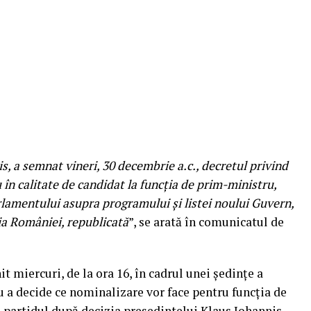
, a semnat vineri, 30 decembrie a.c., decretul privind
în calitate de candidat la funcţia de prim-ministru,
rlamentului asupra programului şi listei noului Guvern,
ţia României, republicată
”, se arată în comunicatul de
t miercuri, de la ora 16, în cadrul unei ședințe a
 a decide ce nominalizare vor face pentru funcția de
 partidul după decizia președintelui Klaus Iohannis.