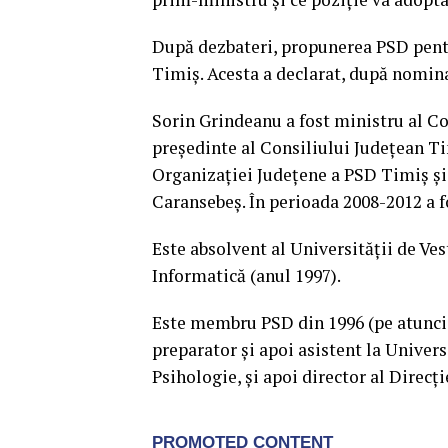
După dezbateri, propunerea PSD pentr
Timiș. Acesta a declarat, după nominal
Sorin Grindeanu a fost ministru al Co
președinte al Consiliului Județean Ti
Organizației Județene a PSD Timiș și
Caransebeș. În perioada 2008-2012 a f
Este absolvent al Universității de Ve
Informatică (anul 1997).
Este membru PSD din 1996 (pe atunci P
preparator și apoi asistent la Univer
Psihologie, și apoi director al Direcț