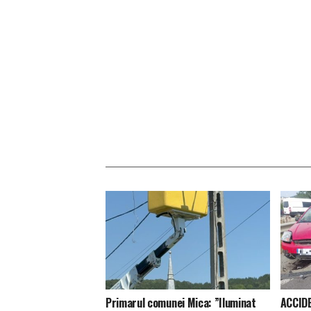
Primarul comunei Mica: ”Iluminat
ACCIDE