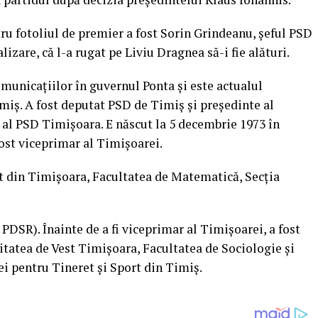
u fotoliul de premier a fost Sorin Grindeanu, șeful PSD
izare, că l-a rugat pe Liviu Dragnea să-i fie alături.
municațiilor în guvernul Ponta și este actualul
miș. A fost deputat PSD de Timiș și președinte al
 al PSD Timișoara. E născut la 5 decembrie 1973 în
ost viceprimar al Timișoarei.
st din Timișoara, Facultatea de Matematică, Secția
DSR). Înainte de a fi viceprimar al Timișoarei, a fost
sitatea de Vest Timișoara, Facultatea de Sociologie și
iei pentru Tineret și Sport din Timiș.