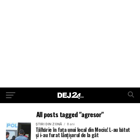
All posts tagged "agresor"
ŞTIRI DIN ZONĂ
8 ani
Tâlhărie în fața unui local din Mociu! L-au bătut
și i-au furat lănțișorul de la gât