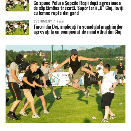
Ce spune Peluza Șepcile Roșii după agresiunea
de săptămâna trecută. Suporterii „U” Cluj, loviţi
cu lemne rupte din gard
EVENIMENT
9 ani
Tineri din Dej, implicați în scandalul maghiarilor
agresați la un campionat de minifotbal din Cluj