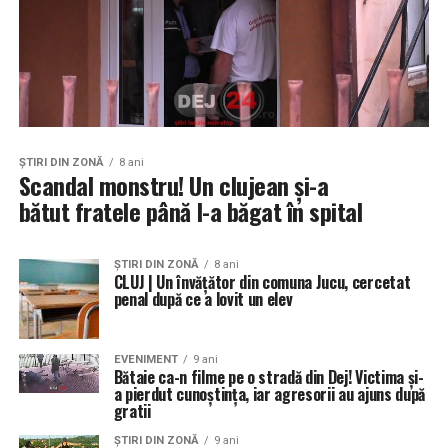
ŞTIRI DIN ZONĂ
8 ani
Scandal monstru! Un clujean și-a
bătut fratele până l-a băgat în spital
ŞTIRI DIN ZONĂ
8 ani
CLUJ | Un învăţător din comuna Jucu, cercetat
penal după ce a lovit un elev
EVENIMENT
9 ani
Bătaie ca-n filme pe o stradă din Dej! Victima și-
a pierdut cunoștința, iar agresorii au ajuns după
gratii
ŞTIRI DIN ZONĂ
9 ani