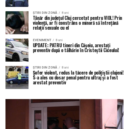
ŞTIRI DIN ZONĂ
8 ani
Tânăr din județul Cluj cercetat pentru VIOL! Prin
violență, ar fi constrâns o minoră să întrețănă
relații sexuale cu el
EVENIMENT
8 ani
UPDATE: PATRU tineri din Cășeiu, arestați
preventiv după o tâlhărie în Cristeștii Ciceului!
ŞTIRI DIN ZONĂ
8 ani
Șofer violent, redus la tăcere de polițiștii clujeni!
S-a ales cu dosar penal pentru ultraj și a fost
arestat preventiv