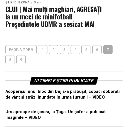
ŞTIRI DIN ZONĂ
9 ani
CLUJ | Mai mulți maghiari, AGRESAȚI
la un meci de minifotbal!
Preşedintele UDMR a sesizat MAI
PAGINA 7 DE 9
1
2
3
4
5
6
7
8
9
ULTIMELE ȘTIRI PUBLICATE
Acoperișul unui bloc din Dej s-a prăbușit, copaci doborâți
de vânt și străzi inundate în urma furtunii – VIDEO
Urs aproape de șosea, la Țaga. Un șofer a publicat
imaginile – VIDEO