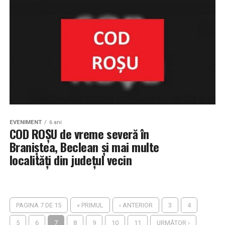
EVENIMENT
6 ani
COD ROȘU de vreme severă în
Braniștea, Beclean și mai multe
localități din județul vecin
PAGINA 7 DE 15
« PRIMUL
‹ ANTERIOR
3
4
5
6
7
8
9
10
11
URMĂTOR ›