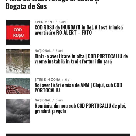
Bogata de Sus
EVENIMENT
6 ani
COD ROȘU de INUNDAȚII în Dej. A fost trimisă
avertizare RO-ALERT – FOTO
NAŢIONAL
6 ani
Dintr-o avertizare în alta | COD PORTOCALIU de
vreme instabilă în trei sferturi din țară
ŞTIRI DIN ZONĂ
6 ani
Noi avertizări emise de ANM | Clujul, sub COD
PORTOCALIU
NAŢIONAL
6 ani
România, din nou sub COD PORTOCALIU de ploi,
grindină și vijelii