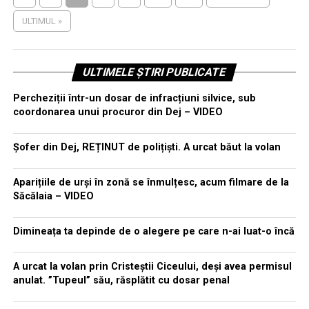
ULTIMUL »
ULTIMELE ȘTIRI PUBLICATE
Percheziții într-un dosar de infracțiuni silvice, sub
coordonarea unui procuror din Dej – VIDEO
Șofer din Dej, REȚINUT de polițiști. A urcat băut la volan
Aparițiile de urși în zonă se înmulțesc, acum filmare de la
Săcălaia – VIDEO
Dimineața ta depinde de o alegere pe care n-ai luat-o încă
A urcat la volan prin Cristeștii Ciceului, deși avea permisul
anulat. ”Tupeul” său, răsplătit cu dosar penal