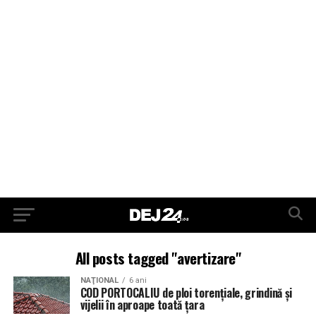
All posts tagged "avertizare"
NAŢIONAL
6 ani
COD PORTOCALIU de ploi torenţiale, grindină şi
vijelii în aproape toată ţara