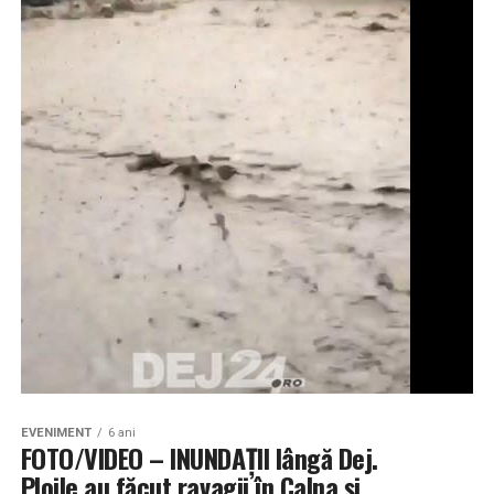
EVENIMENT
6 ani
FOTO/VIDEO – INUNDAȚII lângă Dej.
Ploile au făcut ravagii în Calna și