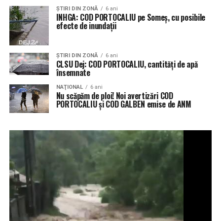
ŞTIRI DIN ZONĂ
6 ani
INHGA: COD PORTOCALIU pe Someș, cu posibile
efecte de inundații
ŞTIRI DIN ZONĂ
6 ani
CLSU Dej: COD PORTOCALIU, cantități de apă
însemnate
NAŢIONAL
6 ani
Nu scăpăm de ploi! Noi avertizări COD
PORTOCALIU și COD GALBEN emise de ANM