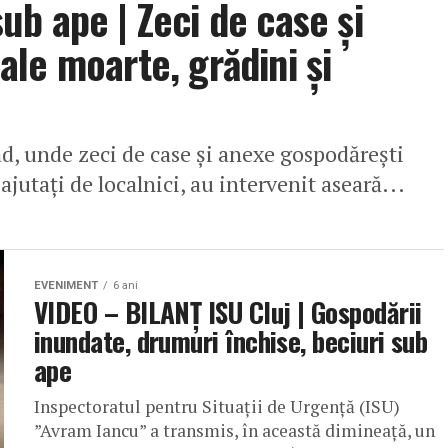
b ape | Zeci de case și
le moarte, grădini și
d, unde zeci de case și anexe gospodărești
ajutați de localnici, au intervenit aseară...
EVENIMENT
6 ani
VIDEO – BILANȚ ISU Cluj | Gospodării
inundate, drumuri închise, beciuri sub
ape
Inspectoratul pentru Situații de Urgență (ISU)
”Avram Iancu” a transmis, în această dimineață, un