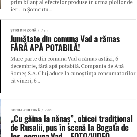
prim bilanț al efectelor produse în urma ploilor de
ieri. În Șomcutu...
ŞTIRI DIN ZONĂ
7 ani
Jumătate din comuna Vad a rămas
FĂRĂ APĂ POTABILĂ!
Mare parte din comuna Vad a rămas astăzi, 6
decembrie, fără apă potabilă. Compania de Apă
Someș S.A. Cluj aduce la cunoștința consumatorilor
că vineri, 6...
SOCIAL-CULTURĂ
7 ani
„Cu găina la nănaș”, obicei tradițional
de Rusalii, pus în scenă la Bogata de
Jos, comuna Vad – FOTO/VIDEO