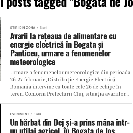
ll posts tagged "Bogata de Jo
ŞTIRI DIN ZONĂ
3 ani
Avarii la rețeaua de alimentare cu
energie electrică în Bogata și
Panticeu, urmare a fenomenelor
meteorologice
Urmare a fenomenelor meteorologice din perioada
26-27 februarie, Distribuție Energie Electrică
Romania intervine cu toate cele 26 de echipe în
teren. Conform Prefecturii Cluj, situația avariilor...
EVENIMENT
5 ani
Un bărbat din Dej și-a prins mâna într-
un utilaj agricol, în Bogata de Jos