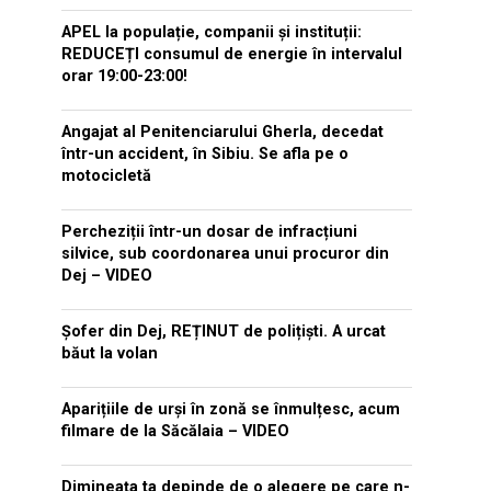
APEL la populație, companii și instituții:
REDUCEȚI consumul de energie în intervalul
orar 19:00-23:00!
Angajat al Penitenciarului Gherla, decedat
într-un accident, în Sibiu. Se afla pe o
motocicletă
Percheziții într-un dosar de infracțiuni
silvice, sub coordonarea unui procuror din
Dej – VIDEO
Șofer din Dej, REȚINUT de polițiști. A urcat
băut la volan
Aparițiile de urși în zonă se înmulțesc, acum
filmare de la Săcălaia – VIDEO
Dimineața ta depinde de o alegere pe care n-