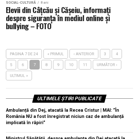
SOCIAL-CULTURĂ
8 ani
Elevii din Câțcău și Cășeiu, informați
despre siguranța în mediul online și
bullying – FOTO
PAGINA 7 DE 24
« PRIMUL
‹ ANTERIOR
3
4
5
6
7
8
9
10
11
URMĂTOR ›
ULTIMUL »
ULTIMELE ȘTIRI PUBLICATE
Ambulanță din Dej, atacată la Recea Cristur | MAI: ”În
România NU a fost înregistrat niciun caz de ambulanță
implicată în răpiri”
Ministrul Sănătății, despre ambulanța din Dej atacată la