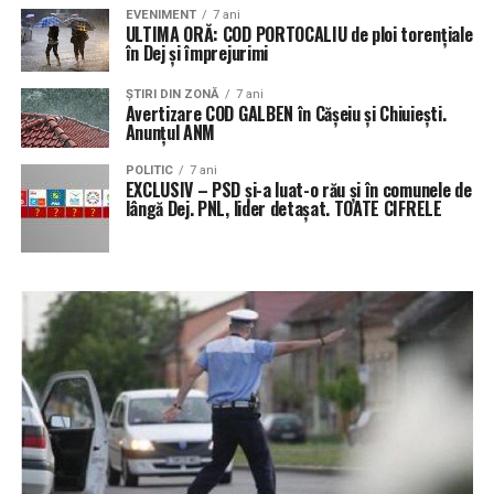
EVENIMENT
7 ani
ULTIMA ORĂ: COD PORTOCALIU de ploi torențiale
în Dej și împrejurimi
ŞTIRI DIN ZONĂ
7 ani
Avertizare COD GALBEN în Cășeiu și Chiuiești.
Anunțul ANM
POLITIC
7 ani
EXCLUSIV – PSD și-a luat-o rău și în comunele de
lângă Dej. PNL, lider detașat. TOATE CIFRELE