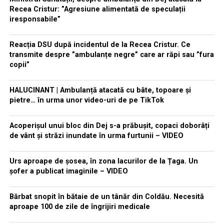
Recea Cristur: ”Agresiune alimentată de speculații
iresponsabile”
Reacția DSU după incidentul de la Recea Cristur. Ce
transmite despre ”ambulanțe negre” care ar răpi sau ”fura
copii”
HALUCINANT | Ambulanță atacată cu bâte, topoare și
pietre… în urma unor video-uri de pe TikTok
Acoperișul unui bloc din Dej s-a prăbușit, copaci doborâți
de vânt și străzi inundate în urma furtunii – VIDEO
Urs aproape de șosea, în zona lacurilor de la Țaga. Un
șofer a publicat imaginile – VIDEO
Bărbat snopit în bătaie de un tânăr din Coldău. Necesită
aproape 100 de zile de îngrijiri medicale