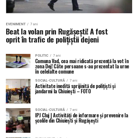
EVENIMENT
7 ani
Beat la volan prin Rugășești! A fost
oprit în trafic de polițiștii dejeni
POLITIC
7 ani
Comuna Vad, cea mai ridicată prezență la vot în
zona Dej! Câte persoane s-au prezentat la urne
în celelalte comune
SOCIAL-CULTURĂ
7 ani
Activitate inedită sprijinită de polițiști și
jandarmi la Chiuiești – FOTO
SOCIAL-CULTURĂ
7 ani
IPJ Cluj | Activități de informare și prevenire la
școlile din Chiuiești și Rugășești