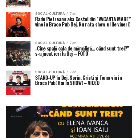
SOCIAL-CULTURĂ
7 ani
Radu Pietreanu aka Costel din ”VACANȚA MARE”
vine în Braco Pub Dej. Nu rata show-ul de vineri!
SOCIAL-CULTURĂ
7 ani
„Cine spală oala de mămăligă… când sunt trei?”
s-a jucat ieri la Dej – FOTO
SOCIAL-CULTURĂ
7 ani
STAND-UP în Dej. Sorin, Cristi și Toma vin în
Braco Pub! Hai la SHOW! – VIDEO