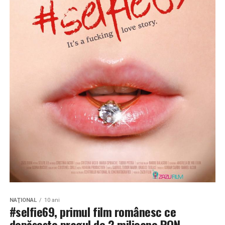
NAŢIONAL
10 ani
#selfie69, primul film românesc ce
depășește pragul de 2 milioane RON