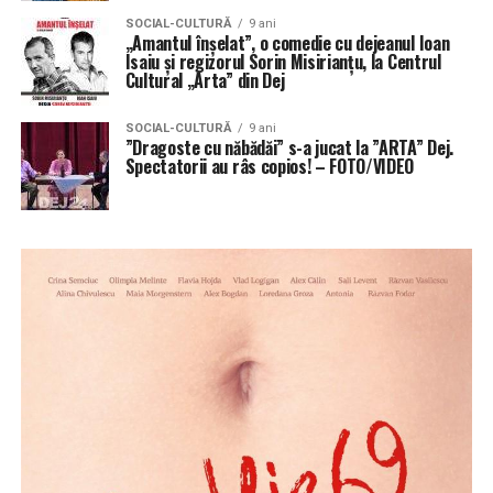
SOCIAL-CULTURĂ
9 ani
„Amantul înșelat”, o comedie cu dejeanul Ioan
Isaiu și regizorul Sorin Misirianțu, la Centrul
Cultural „Arta” din Dej
SOCIAL-CULTURĂ
9 ani
”Dragoste cu năbădăi” s-a jucat la ”ARTA” Dej.
Spectatorii au râs copios! – FOTO/VIDEO