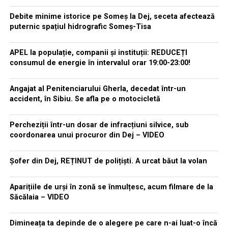
Debite minime istorice pe Someș la Dej, seceta afectează
puternic spațiul hidrografic Someș-Tisa
APEL la populație, companii și instituții: REDUCEȚI
consumul de energie în intervalul orar 19:00-23:00!
Angajat al Penitenciarului Gherla, decedat într-un
accident, în Sibiu. Se afla pe o motocicletă
Percheziții într-un dosar de infracțiuni silvice, sub
coordonarea unui procuror din Dej – VIDEO
Șofer din Dej, REȚINUT de polițiști. A urcat băut la volan
Aparițiile de urși în zonă se înmulțesc, acum filmare de la
Săcălaia – VIDEO
Dimineața ta depinde de o alegere pe care n-ai luat-o încă