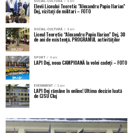
SOCIAL-CULTURĂ
4 ani
Elevii Liceului Teoretic ”Alexandru Papiu Ilarian”
Dej, vizitați de militari – FOTO
SOCIAL-CULTURĂ
4 ani
Liceul Teoretic “Alexandru Papiu Ilarian” Dej, 30
de ani de existență. PROGRAMUL activităților
SPORT
4 ani
LAPI Dej, noua CAMPIOANĂ la volei cadeți – FOTO
EVENIMENT
5 ani
LAPI Dej rămâne în online! Ultima decizie luată
de CJSU Cluj