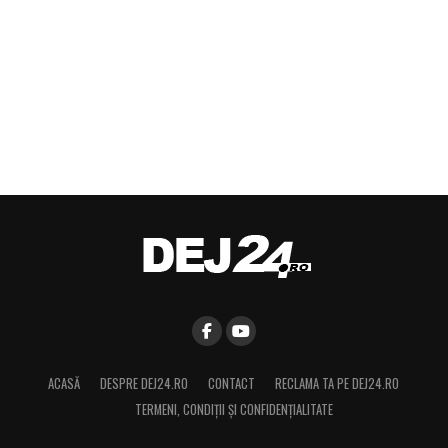
ACASĂ
DESPRE DEJ24.RO
CONTACT
RECLAMA TA PE DEJ24.RO
TERMENI, CONDIŢII ȘI CONFIDENȚIALITATE