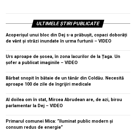
ULTIMELE ȘTIRI PUBLICATE
Acoperișul unui bloc din Dej s-a prăbușit, copaci doborâți
de vânt și străzi inundate în urma furtunii – VIDEO
Urs aproape de șosea, în zona lacurilor de la Țaga. Un
șofer a publicat imaginile – VIDEO
Bărbat snopit în bătaie de un tânăr din Coldău. Necesită
aproape 100 de zile de îngrijiri medicale
Al doilea om în stat, Mircea Abrudean are, de azi, birou
parlamentar la Dej – VIDEO
Primarul comunei Mica: ”Iluminat public modern și
consum redus de energie”