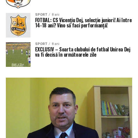
SPORT
8 ani
FOTBAL: CS Vicențiu Dej, selecție juniori! Ai între
14-18 ani? Vino să faci performanță!
SPORT
8 ani
EXCLUSIV – Soarta clubului de fotbal Unirea Dej
va fi decisă în următoarele zile