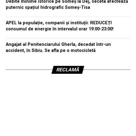
Debite minime istorice pe Someș la Dej, seceta afectează
puternic spațiul hidrografic Someș-Tisa
APEL la populație, companii și instituții: REDUCEȚI
consumul de energie în intervalul orar 19:00-23:00!
Angajat al Penitenciarului Gherla, decedat într-un
accident, în Sibiu. Se afla pe o motocicletă
RECLAMĂ