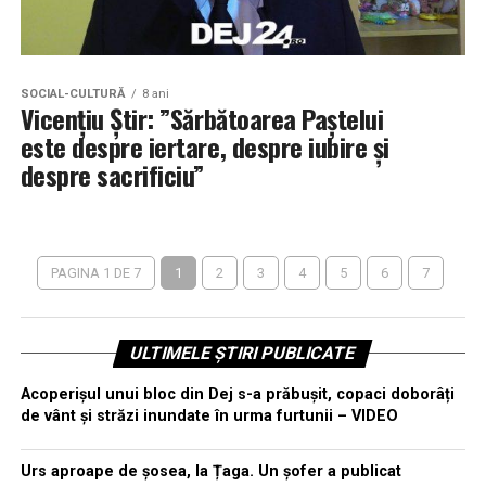
SOCIAL-CULTURĂ
8 ani
Vicențiu Știr: ”Sărbătoarea Paștelui
este despre iertare, despre iubire și
despre sacrificiu”
PAGINA 1 DE 7
1
2
3
4
5
6
7
ULTIMELE ȘTIRI PUBLICATE
Acoperișul unui bloc din Dej s-a prăbușit, copaci doborâți
de vânt și străzi inundate în urma furtunii – VIDEO
Urs aproape de șosea, la Țaga. Un șofer a publicat