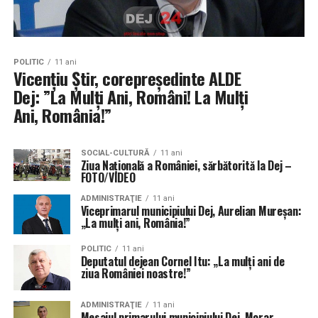
POLITIC
11 ani
Vicențiu Știr, corepreședinte ALDE
Dej: ”La Mulţi Ani, Români! La Mulţi
Ani, România!”
SOCIAL-CULTURĂ
11 ani
Ziua Națională a României, sărbătorită la Dej –
FOTO/VIDEO
ADMINISTRAŢIE
11 ani
Viceprimarul municipiului Dej, Aurelian Mureșan:
„La mulți ani, România!”
POLITIC
11 ani
Deputatul dejean Cornel Itu: „La mulți ani de
ziua României noastre!”
ADMINISTRAŢIE
11 ani
Mesajul primarului municipiului Dej, Morar