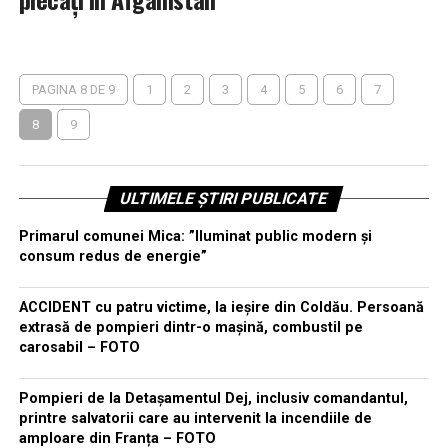
PAGINA 8 DE 9
1
2
3
4
5
6
7
8
9
ULTIMELE ȘTIRI PUBLICATE
Primarul comunei Mica: ”Iluminat public modern și
consum redus de energie”
ACCIDENT cu patru victime, la ieșire din Coldău. Persoană
extrasă de pompieri dintr-o mașină, combustil pe
carosabil – FOTO
Pompieri de la Detașamentul Dej, inclusiv comandantul,
printre salvatorii care au intervenit la incendiile de
amploare din Franța – FOTO