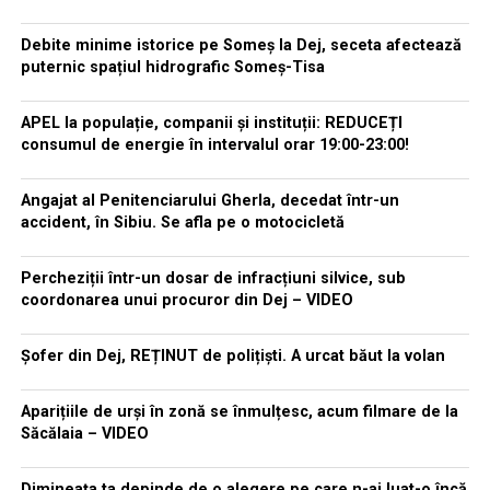
Debite minime istorice pe Someș la Dej, seceta afectează
puternic spațiul hidrografic Someș-Tisa
APEL la populație, companii și instituții: REDUCEȚI
consumul de energie în intervalul orar 19:00-23:00!
Angajat al Penitenciarului Gherla, decedat într-un
accident, în Sibiu. Se afla pe o motocicletă
Percheziții într-un dosar de infracțiuni silvice, sub
coordonarea unui procuror din Dej – VIDEO
Șofer din Dej, REȚINUT de polițiști. A urcat băut la volan
Aparițiile de urși în zonă se înmulțesc, acum filmare de la
Săcălaia – VIDEO
Dimineața ta depinde de o alegere pe care n-ai luat-o încă