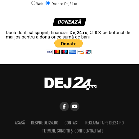
Web
Doar pe Dej24.ro
DONEAZĂ
Dacă doriți să sprijiniți financiar
Dej24.ro
, CLICK pe butonul de
mai jos pentru a dona orice sumă de bani.
ACASĂ
DESPRE DEJ24.RO
CONTACT
RECLAMA TA PE DEJ24.RO
TERMENI, CONDIŢII ȘI CONFIDENȚIALITATE