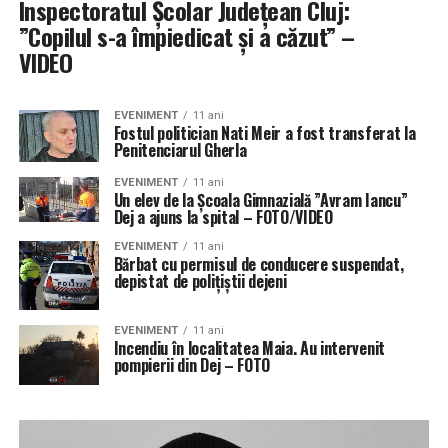
Inspectoratul Școlar Județean Cluj:
”Copilul s-a împiedicat și a căzut” –
VIDEO
EVENIMENT
11 ani
Fostul politician Nati Meir a fost transferat la
Penitenciarul Gherla
EVENIMENT
11 ani
Un elev de la Școala Gimnazială ”Avram Iancu”
Dej a ajuns la spital – FOTO/VIDEO
EVENIMENT
11 ani
Bărbat cu permisul de conducere suspendat,
depistat de polițiștii dejeni
EVENIMENT
11 ani
Incendiu în localitatea Maia. Au intervenit
pompierii din Dej – FOTO