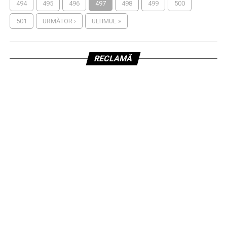
494
495
496
497
498
499
500
501
URMĂTOR ›
ULTIMUL »
RECLAMĂ