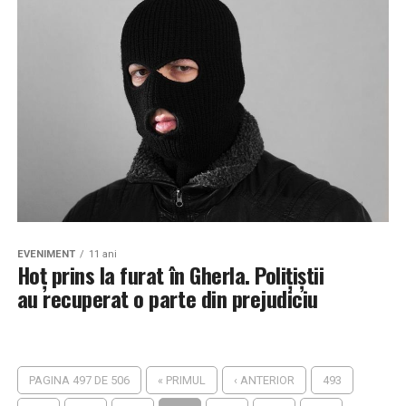
EVENIMENT
11 ani
Hoț prins la furat în Gherla. Polițiștii
au recuperat o parte din prejudiciu
PAGINA 497 DE 506
« PRIMUL
‹ ANTERIOR
493