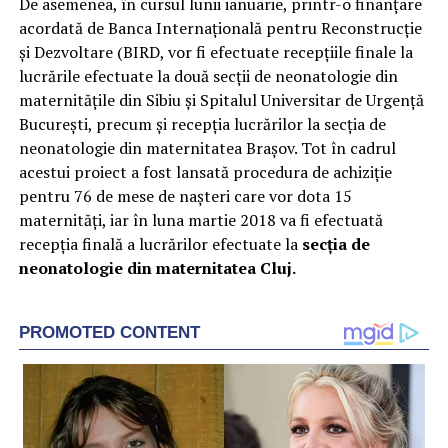
De asemenea, în cursul lunii ianuarie, printr-o finanțare
acordată de Banca Internațională pentru Reconstrucție
și Dezvoltare (BIRD, vor fi efectuate recepțiile finale la
lucrările efectuate la două secții de neonatologie din
maternitățile din Sibiu și Spitalul Universitar de Urgență
București, precum și recepția lucrărilor la secția de
neonatologie din maternitatea Brașov. Tot în cadrul
acestui proiect a fost lansată procedura de achiziție
pentru 76 de mese de nașteri care vor dota 15
maternități, iar în luna martie 2018 va fi efectuată
recepția finală a lucrărilor efectuate la
secția de
neonatologie din maternitatea Cluj.