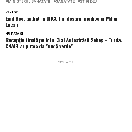
MINISTERUL SANATATII
SANATATE
STIRI DEJ
VEZI ȘI:
Emil Boc, audiat la DIICOT în dosarul medicului Mihai
Lucan
NU RATA ȘI
Recepţie finală pe lotul 3 al Autostrăzii Sebeş – Turda.
CNAIR ar putea da ”undă verde”
RECLAMĂ