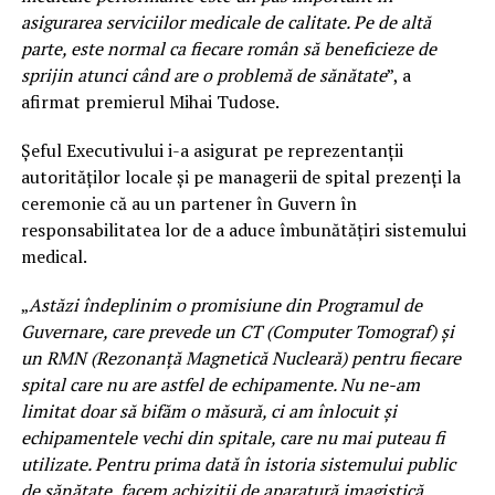
asigurarea serviciilor medicale de calitate. Pe de altă
parte, este normal ca fiecare român să beneficieze de
sprijin atunci când are o problemă de sănătate
”, a
afirmat premierul Mihai Tudose.
Șeful Executivului i-a asigurat pe reprezentanții
autorităților locale și pe managerii de spital prezenți la
ceremonie că au un partener în Guvern în
responsabilitatea lor de a aduce îmbunătățiri sistemului
medical.
„
Astăzi îndeplinim o promisiune din Programul de
Guvernare, care prevede un CT (Computer Tomograf) și
un RMN (Rezonanță Magnetică Nucleară) pentru fiecare
spital care nu are astfel de echipamente. Nu ne-am
limitat doar să bifăm o măsură, ci am înlocuit și
echipamentele vechi din spitale, care nu mai puteau fi
utilizate. Pentru prima dată în istoria sistemului public
de sănătate, facem achiziții de aparatură imagistică