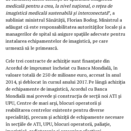
medicală pentru a crea, la nivel național, o rețea de
imagistică medicală sustenabilă și interconectată
”, a
subliniat ministrul Sănătății, Florian Bodog. Ministrul a
adăugat că este responsabilitatea autorităților locale și a
managerilor de spital să asigure spațiile adecvate pentru
instalarea echipamentelor de imagistică, pe care
urmează să le primească.
Cele trei contracte de achiziție sunt finanțate din
Acordul de împrumut încheiat cu Banca Mondială, în
valoare totală de 250 de milioane euro, accesat în anul
2014, și deblocat în cursul anului 2017. Pe lângă achiziția
de echipamente de imagistică, Acordul cu Banca
Mondială mai prevede și construcția de secții noi ATI și
UPU, Centre de mari arși, blocuri operatorii și
reabilitarea centrelor existente pentru diverse
specialități, precum și achiziții de echipamente necesare
în secțiile de ATI, UPU, blocuri operatorii, paliație,
imagistică, radioterapie și screening afecțiuni