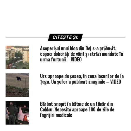
CITEȘTE ȘI:
Acoperișul unui bloc din Dej s-a prăbușit,
copaci doborâți de vânt și străzi inundate în
urma furtunii – VIDEO
Urs aproape de șosea, în zona lacurilor de la
Țaga. Un șofer a publicat imaginile – VIDEO
Bărbat snopit în bătaie de un tânăr din
Coldău. Necesită aproape 100 de zile de
îngrijiri medicale