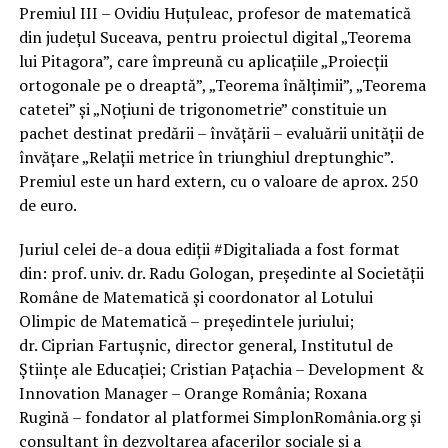
Premiul III – Ovidiu Huțuleac, profesor de matematică
din județul Suceava, pentru proiectul digital „Teorema
lui Pitagora”, care împreună cu aplicațiile „Proiecții
ortogonale pe o dreaptă”, „Teorema înălțimii”, „Teorema
catetei” și „Noțiuni de trigonometrie” constituie un
pachet destinat predării – învățării – evaluării unității de
învățare „Relații metrice în triunghiul dreptunghic”.
Premiul este un hard extern, cu o valoare de aprox. 250
de euro.
Juriul celei de-a doua ediții #Digitaliada a fost format
din: prof. univ. dr. Radu Gologan, președinte al Societății
Române de Matematică și coordonator al Lotului
Olimpic de Matematică – președintele juriului;
dr. Ciprian Fartușnic, director general, Institutul de
Științe ale Educației; Cristian Pațachia – Development &
Innovation Manager – ‎Orange România; Roxana
Rugină – fondator al platformei SimplonRomânia.org și
consultant în dezvoltarea afacerilor sociale și a