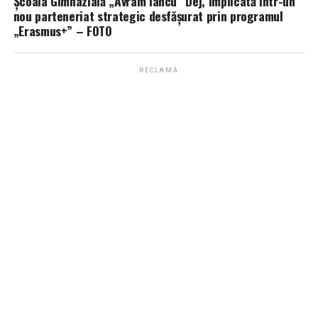
Școala Gimnazială „Avram Iancu” Dej, implicată într-un
nou parteneriat strategic desfășurat prin programul
„Erasmus+” – FOTO
RECLAMĂ