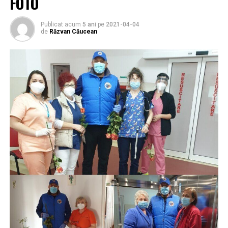
FOTO
Publicat acum
5 ani
pe
2021-04-04
de
Răzvan Căucean