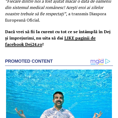
”Fiecare dintre noi a fost ajutat măcar o dată de oamenii
din sistemul medical românesc! Acești eroi ai zilelor
noastre trebuie să fie respectați”
, a transmis Diaspora
Europeană Oficial.
Dacă vrei să fii la curent cu tot ce se întâmplă în Dej
și împrejurimi, nu uita să dai
LIKE paginii de
facebook Dej24.ro
!