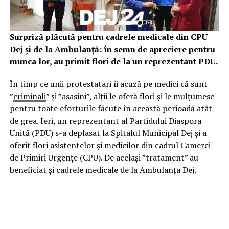
Surpriză plăcută pentru cadrele medicale din CPU
Dej și de la Ambulanță: în semn de apreciere pentru
munca lor, au primit flori de la un reprezentant PDU.
În timp ce unii protestatari îi acuză pe medici că sunt
”
criminali
” și ”asasini”, alții le oferă flori și le mulțumesc
pentru toate eforturile făcute în această perioadă atât
de grea. Ieri, un reprezentant al Partidului Diaspora
Unită (PDU) s-a deplasat la Spitalul Municipal Dej și a
oferit flori asistentelor și medicilor din cadrul Camerei
de Primiri Urgențe (CPU). De același ”tratament” au
beneficiat și cadrele medicale de la Ambulanța Dej.