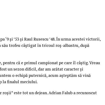
 ‘9 şi ’53 şi Raul Rusescu ’48. În urma acestei victorii,
a său trofeu câștigat în tricoul roș-albastru, după
 pentru că e primul campionat pe care îl câştig. Vreau
fost un sezon dificil, dar am arătat caracter şi
 suntem o echipă puternică, acum aşteptăm să vină
p la finalul meciului.
r roșii” este tot un dejean. Adrian Falub a recunoscut