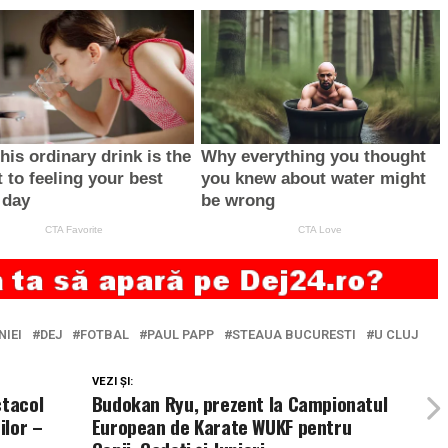
IEI
DEJ
FOTBAL
PAUL PAPP
STEAUA BUCURESTI
U CLUJ
VEZI ȘI:
ctacol
Budokan Ryu, prezent la Campionatul
ilor –
European de Karate WUKF pentru