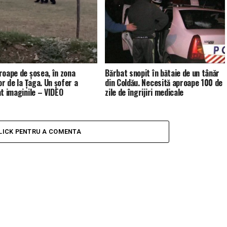
roape de șosea, în zona
Bărbat snopit în bătaie de un tânăr
or de la Țaga. Un șofer a
din Coldău. Necesită aproape 100 de
at imaginile – VIDEO
zile de îngrijiri medicale
LICK PENTRU A COMENTA