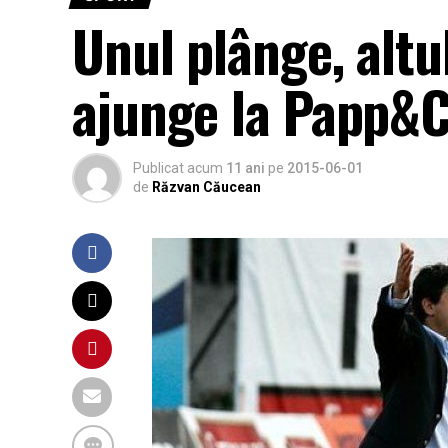
Unul plânge, alt
ajunge la Papp&C
Publicat acum
11 ani
pe
2015-06-01
de
Răzvan Căucean