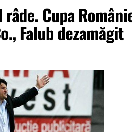
ul râde. Cupa Români
o., Falub dezamăgit