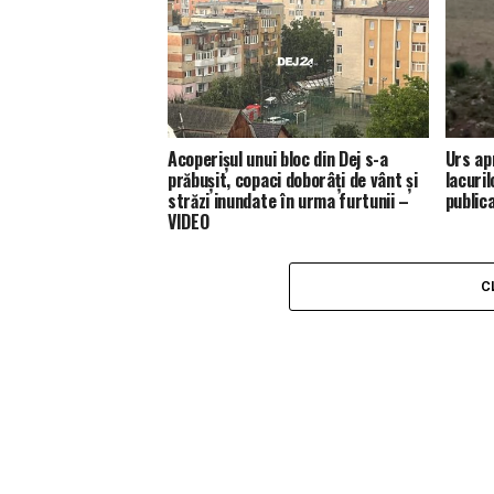
Acoperișul unui bloc din Dej s-a
Urs ap
prăbușit, copaci doborâți de vânt și
lacuril
străzi inundate în urma furtunii –
public
VIDEO
C