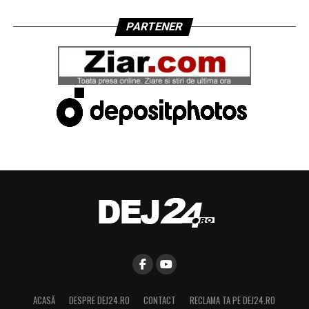
PARTENER
ACASĂ
DESPRE DEJ24.RO
CONTACT
RECLAMA TA PE DEJ24.RO