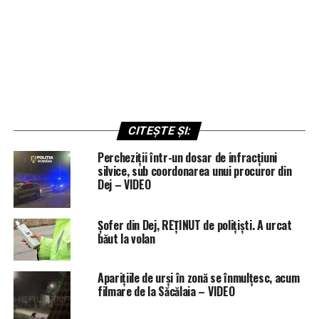
CITEȘTE ȘI:
Percheziții într-un dosar de infracțiuni
silvice, sub coordonarea unui procuror din
Dej – VIDEO
Șofer din Dej, REȚINUT de polițiști. A urcat
băut la volan
Aparițiile de urși în zonă se înmulțesc, acum
filmare de la Săcălaia – VIDEO