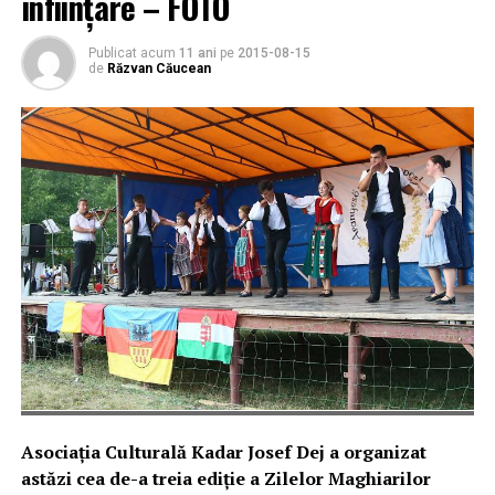
înființare – FOTO
Publicat acum
11 ani
pe
2015-08-15
de
Răzvan Căucean
Asociația Culturală Kadar Josef Dej a organizat
astăzi cea de-a treia ediție a Zilelor Maghiarilor