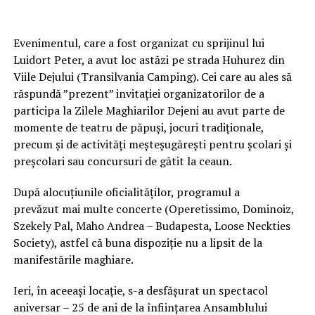
Evenimentul, care a fost organizat cu sprijinul lui
Luidort Peter, a avut loc astăzi pe strada Huhurez din
Viile Dejului (Transilvania Camping). Cei care au ales să
răspundă ”prezent” invitației organizatorilor de a
participa la Zilele Maghiarilor Dejeni au avut parte de
momente de teatru de păpuși, jocuri tradiționale,
precum și de activități meșteșugărești pentru școlari și
preșcolari sau concursuri de gătit la ceaun.
După alocuțiunile oficialităților, programul a
prevăzut mai multe concerte (Operetissimo, Dominoiz,
Szekely Pal, Maho Andrea – Budapesta, Loose Neckties
Society), astfel că buna dispoziție nu a lipsit de la
manifestările maghiare.
Ieri, în aceeași locație, s-a desfășurat un spectacol
aniversar – 25 de ani de la înființarea Ansamblului