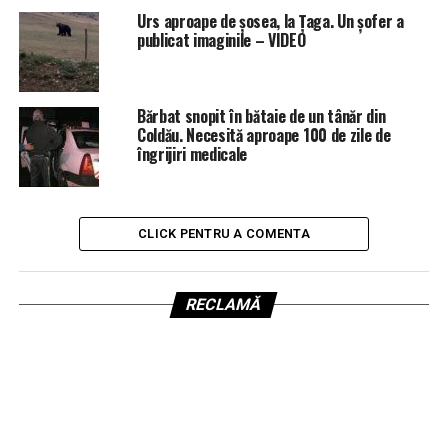
Urs aproape de șosea, la Țaga. Un șofer a
publicat imaginile – VIDEO
Bărbat snopit în bătaie de un tânăr din
Coldău. Necesită aproape 100 de zile de
îngrijiri medicale
CLICK PENTRU A COMENTA
RECLAMĂ