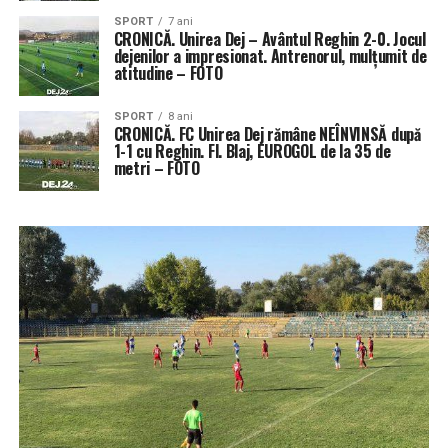
SPORT
7 ani
CRONICĂ. Unirea Dej – Avântul Reghin 2-0. Jocul
dejenilor a impresionat. Antrenorul, mulțumit de
atitudine – FOTO
SPORT
8 ani
CRONICĂ. FC Unirea Dej rămâne NEÎNVINSĂ după
1-1 cu Reghin. Fl. Blaj, EUROGOL de la 35 de
metri – FOTO