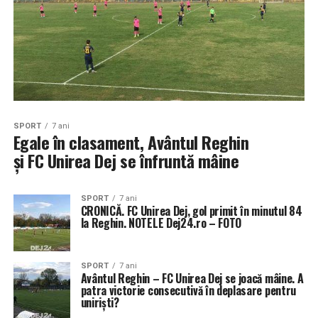
SPORT
7 ani
Egale în clasament, Avântul Reghin
și FC Unirea Dej se înfruntă mâine
SPORT
7 ani
CRONICĂ. FC Unirea Dej, gol primit în minutul 84
la Reghin. NOTELE Dej24.ro – FOTO
SPORT
7 ani
Avântul Reghin – FC Unirea Dej se joacă mâine. A
patra victorie consecutivă în deplasare pentru
uniriști?