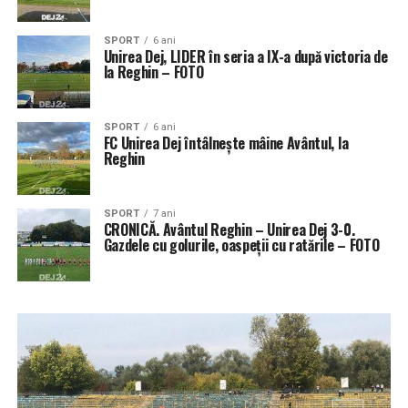
SPORT
6 ani
Unirea Dej, LIDER în seria a IX-a după victoria de
la Reghin – FOTO
SPORT
6 ani
FC Unirea Dej întâlnește mâine Avântul, la
Reghin
SPORT
7 ani
CRONICĂ. Avântul Reghin – Unirea Dej 3-0.
Gazdele cu golurile, oaspeții cu ratările – FOTO