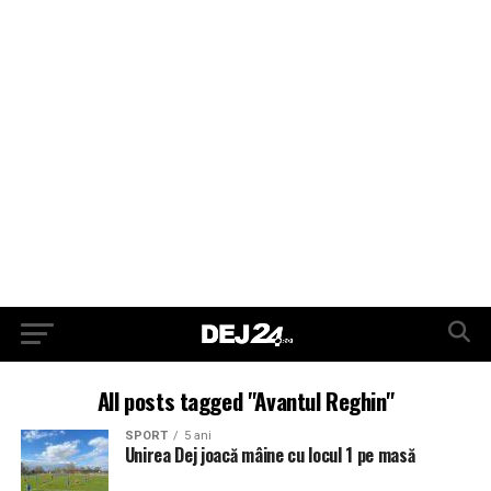
All posts tagged "Avantul Reghin"
SPORT
5 ani
Unirea Dej joacă mâine cu locul 1 pe masă