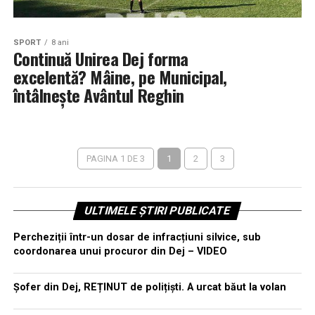
SPORT
8 ani
Continuă Unirea Dej forma
excelentă? Mâine, pe Municipal,
întâlnește Avântul Reghin
PAGINA 1 DE 3
1
2
3
ULTIMELE ȘTIRI PUBLICATE
Percheziții într-un dosar de infracțiuni silvice, sub
coordonarea unui procuror din Dej – VIDEO
Șofer din Dej, REȚINUT de polițiști. A urcat băut la volan