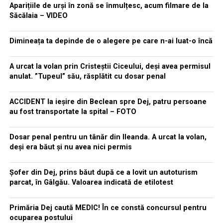
Aparițiile de urși în zonă se înmulțesc, acum filmare de la
Săcălaia – VIDEO
Dimineața ta depinde de o alegere pe care n-ai luat-o încă
A urcat la volan prin Cristeștii Ciceului, deși avea permisul
anulat. ”Tupeul” său, răsplătit cu dosar penal
ACCIDENT la ieșire din Beclean spre Dej, patru persoane
au fost transportate la spital – FOTO
Dosar penal pentru un tânăr din Ileanda. A urcat la volan,
deși era băut și nu avea nici permis
Șofer din Dej, prins băut după ce a lovit un autoturism
parcat, în Gâlgău. Valoarea indicată de etilotest
Primăria Dej caută MEDIC! În ce constă concursul pentru
ocuparea postului