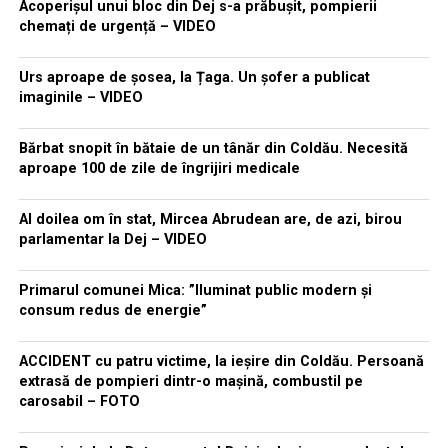
Acoperișul unui bloc din Dej s-a prăbușit, pompierii
chemați de urgență – VIDEO
Urs aproape de șosea, la Țaga. Un șofer a publicat
imaginile – VIDEO
Bărbat snopit în bătaie de un tânăr din Coldău. Necesită
aproape 100 de zile de îngrijiri medicale
Al doilea om în stat, Mircea Abrudean are, de azi, birou
parlamentar la Dej – VIDEO
Primarul comunei Mica: ”Iluminat public modern și
consum redus de energie”
ACCIDENT cu patru victime, la ieșire din Coldău. Persoană
extrasă de pompieri dintr-o mașină, combustil pe
carosabil – FOTO