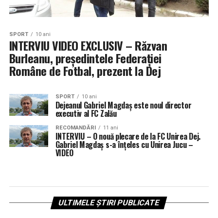
SPORT
10 ani
INTERVIU VIDEO EXCLUSIV – Răzvan
Burleanu, președintele Federației
Române de Fotbal, prezent la Dej
SPORT
10 ani
Dejeanul Gabriel Magdaș este noul director
executiv al FC Zalău
RECOMANDĂRI
11 ani
INTERVIU – O nouă plecare de la FC Unirea Dej.
Gabriel Magdaș s-a înțeles cu Unirea Jucu –
VIDEO
ULTIMELE ȘTIRI PUBLICATE