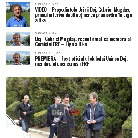
SPORT
5 ani
VIDEO – Președintele Unirii Dej, Gabriel Magdaș,
primul interviu după obținerea promovării în Liga
a II-a
SPORT
8 ani
Dej | Gabriel Magdaș, reconfirmat ca membru al
Comisiei FRF – Liga a III-a
SPORT
10 ani
PREMIERĂ – Fost oficial al clubului Unirea Dej,
membru al unei comisii FRF