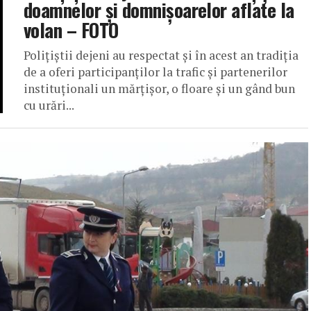
doamnelor și domnișoarelor aflate la
volan – FOTO
Poliţiştii dejeni au respectat şi în acest an tradiţia
de a oferi participanţilor la trafic şi partenerilor
instituţionali un mărţişor, o floare şi un gând bun
cu urări...