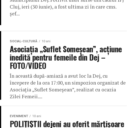
Cluj, ieri (30 iunie), a fost ultima zi în care cms.
șef...
SOCIAL-CULTURĂ
10 ani
Asociația „Suflet Someșean”, acțiune
inedită pentru femeile din Dej –
FOTO/VIDEO
În această după-amiază a avut loc la Dej, cu
începere de la ora 17:00, un simpozion organizat de
Asociația „Suflet Someșean”, realizat cu ocazia
Zilei Femeii....
EVENIMENT
10 ani
POLIȚIȘTII dejeni au oferit mărțișoare