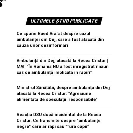
s"
ULTIMELE ȘTIRI PUBLICATE
Ce spune Raed Arafat despre cazul
ambulanței din Dej, care a fost atacată din
cauza unor dezinformări
Ambulanță din Dej, atacată la Recea Cristur |
MAI: ”În România NU a fost înregistrat niciun
caz de ambulanță implicată în răpiri”
Ministrul Sănătății, despre ambulanța din Dej
atacată la Recea Cristur: ”Agresiune
alimentată de speculații iresponsabile”
Reacția DSU după incidentul de la Recea
Cristur. Ce transmite despre ”ambulanțe
negre” care ar răpi sau ”fura copii”