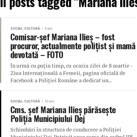
ll posts tagged "Mariana Ilie
SOCIAL-CULTURĂ
9 ani
Comisar-șef Mariana Ilieș – fost
procuror, actualmente polițist și mamă
devotată – FOTO
În urmă cu puțin timp, cu ocazia zilei de 8 martie –
Ziua Internațională a Femeii, pagina oficială de
Facebook a Poliției Române a dedicat un...
SOCIAL-CULTURĂ
10 ani
Cms. șef Mariana Ilieș părăsește
Poliția Municipiului Dej
Schimbări în structura de conducere a Poliției
Municipiului Dej. Potrivit unor surse din cadrul IPJ