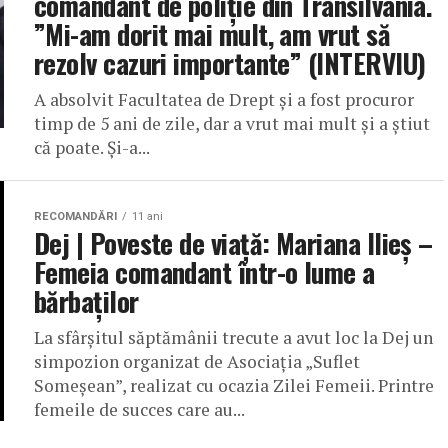
comandant de poliție din Transilvania.
”Mi-am dorit mai mult, am vrut să
rezolv cazuri importante” (INTERVIU)
A absolvit Facultatea de Drept și a fost procuror
timp de 5 ani de zile, dar a vrut mai mult și a știut
că poate. Și-a...
RECOMANDĂRI
11 ani
Dej | Poveste de viață: Mariana Ilieș –
Femeia comandant într-o lume a
bărbaților
La sfârșitul săptămânii trecute a avut loc la Dej un
simpozion organizat de Asociația „Suflet
Someșean”, realizat cu ocazia Zilei Femeii. Printre
femeile de succes care au...