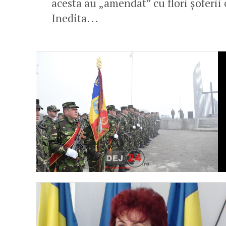
acesta au „amendat” cu flori șoferii 
Inedita...