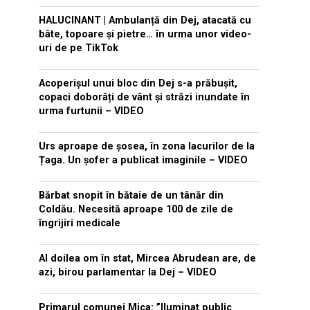
HALUCINANT | Ambulanță din Dej, atacată cu
bâte, topoare și pietre… în urma unor video-
uri de pe TikTok
Acoperișul unui bloc din Dej s-a prăbușit,
copaci doborâți de vânt și străzi inundate în
urma furtunii – VIDEO
Urs aproape de șosea, în zona lacurilor de la
Țaga. Un șofer a publicat imaginile – VIDEO
Bărbat snopit în bătaie de un tânăr din
Coldău. Necesită aproape 100 de zile de
îngrijiri medicale
Al doilea om în stat, Mircea Abrudean are, de
azi, birou parlamentar la Dej – VIDEO
Primarul comunei Mica: ”Iluminat public