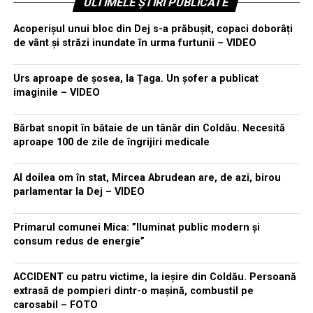
ULTIMELE ȘTIRI PUBLICATE
Acoperișul unui bloc din Dej s-a prăbușit, copaci doborâți
de vânt și străzi inundate în urma furtunii – VIDEO
Urs aproape de șosea, la Țaga. Un șofer a publicat
imaginile – VIDEO
Bărbat snopit în bătaie de un tânăr din Coldău. Necesită
aproape 100 de zile de îngrijiri medicale
Al doilea om în stat, Mircea Abrudean are, de azi, birou
parlamentar la Dej – VIDEO
Primarul comunei Mica: ”Iluminat public modern și
consum redus de energie”
ACCIDENT cu patru victime, la ieșire din Coldău. Persoană
extrasă de pompieri dintr-o mașină, combustil pe
carosabil – FOTO