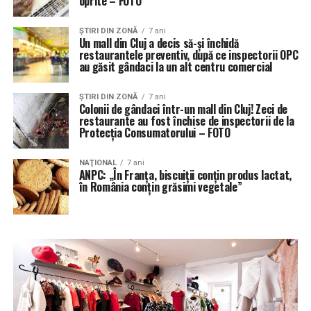
oprite – FOTO
ŞTIRI DIN ZONĂ
7 ani
Un mall din Cluj a decis să-şi închidă
restaurantele preventiv, după ce inspectorii OPC
au găsit gândaci la un alt centru comercial
ŞTIRI DIN ZONĂ
7 ani
Colonii de gândaci într-un mall din Cluj! Zeci de
restaurante au fost închise de inspectorii de la
Protecţia Consumatorului – FOTO
NAŢIONAL
7 ani
ANPC: „În Franţa, biscuiţii conţin produs lactat,
în România conţin grăsimi vegetale”