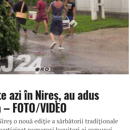
e azi în Nireș, au adus
a – FOTO/VIDEO
Nireș o nouă ediție a sărbătorii tradiționale
participat numeroși locuitori ai comunei