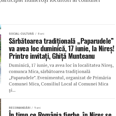
SOCIAL-CULTURĂ
8 ani
Sărbătoarea tradițională „Paparudele”
va avea loc duminică, 17 iunie, la Nireș!
Printre invitați, Ghiță Munteanu
Duminică, 17 iunie, va avea loc în localitatea Nireș,
comunca Mica, sărbătoarea tradițională
„Paparudele”. Evenimentul, organizat de Primăria
Comunei Mica, Consiliul Local al Comunei Mica
și...
RECOMANDĂRI
9 ani
În timp ce România fierbe, în Nireș se