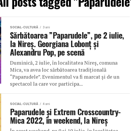
All posts tagged "Paparudele
SOCIAL-CULTURĂ
3 ani
Sărbătoarea ”Paparudele”, pe 2 iulie,
la Nireș. Georgiana Lobonț și
Alexandru Pop, pe scenă
Duminică, 2 iulie, în localitatea Nireș, comuna
Mica, va avea loc sărbătoarea tradițională
“Paparudele”. Evenimentul va fi marcat și de un
spectacol la care vor participa...
SOCIAL-CULTURĂ
4 ani
Paparudele și Extrem Crosscountry-
Mica 2022, în weekend, la Nireș
În acest weekend, pe 9 și 10 iulie, în localitatea