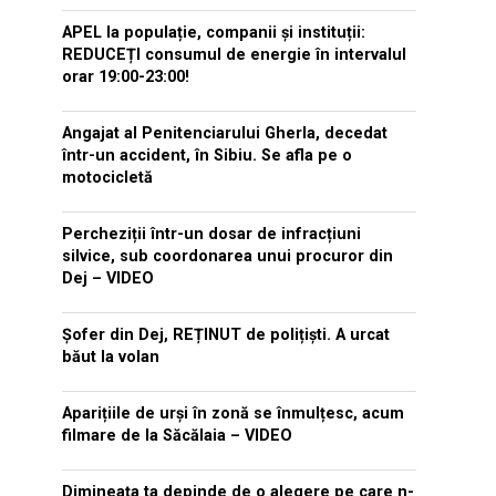
APEL la populație, companii și instituții:
REDUCEȚI consumul de energie în intervalul
orar 19:00-23:00!
Angajat al Penitenciarului Gherla, decedat
într-un accident, în Sibiu. Se afla pe o
motocicletă
Percheziții într-un dosar de infracțiuni
silvice, sub coordonarea unui procuror din
Dej – VIDEO
Șofer din Dej, REȚINUT de polițiști. A urcat
băut la volan
Aparițiile de urși în zonă se înmulțesc, acum
filmare de la Săcălaia – VIDEO
Dimineața ta depinde de o alegere pe care n-