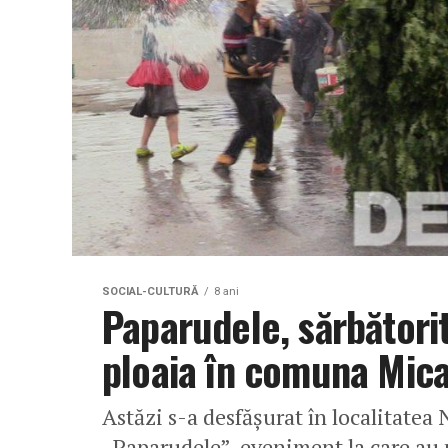
SOCIAL-CULTURĂ
8 ani
Paparudele, sărbătorit
ploaia în comuna Mic
Astăzi s-a desfășurat în localitatea 
„Paparudele”, eveniment la care au 