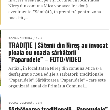
Nireș din comuna Mica vor avea loc două
evenimente. ”Sâmbătă, în premieră pentru zona
noastră ,...
SOCIAL-CULTURĂ
7 ani
TRADIȚIE | Sătenii din Nireș au invocat
ploaia cu ocazia sărbătorii
”Paparudele” – FOTO/VIDEO
Astăzi, în localitatea Nireș din comuna Mica s-a
desfășurat o nouă ediție a sărbătorii tradiționale
”Paparudele”. Sărbătoarea ”Paparudele” – care este
organizată anual de Primăria Comunei...
SOCIAL-CULTURĂ
7 ani
Sărbătoarea tradițională „Paparudele”