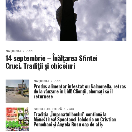
NAŢIONAL
7 ani
14 septembrie – Înălţarea Sfintei
Cruci. Tradiții și obiceiuri
NAŢIONAL
7 ani
Produs alimentar infestat cu Salmonella, retras
de la vânzare în Lidl! Clienţii, chemaţi să îl
returneze
SOCIAL-CULTURĂ
7 ani
Tradiția „Împănatul boului” continuă la
Mănăstirea! Spectacol folcloric cu Cristian
Pomohaci și Angela Rusu cap de afiș