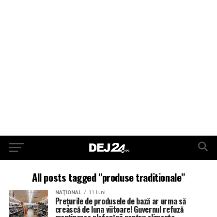
All posts tagged "produse traditionale"
NAŢIONAL
11 luni
Prețurile de produsele de bază ar urma să
crească de luna viitoare! Guvernul refuză