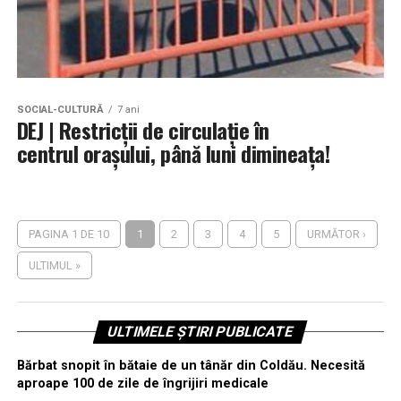
SOCIAL-CULTURĂ
7 ani
DEJ | Restricții de circulație în
centrul orașului, până luni dimineața!
PAGINA 1 DE 10
1
2
3
4
5
URMĂTOR ›
ULTIMUL »
ULTIMELE ȘTIRI PUBLICATE
Bărbat snopit în bătaie de un tânăr din Coldău. Necesită
aproape 100 de zile de îngrijiri medicale