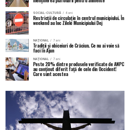
menținerea plafonării pentru alimente
SOCIAL-CULTURĂ
4 ani
Restricții de circulație în centrul municipiului. În
weekend au loc Zilele Municipiului Dej
NAŢIONAL
7 ani
Tradiţii şi obiceiuri de Crăciun. Ce nu ai voie să
faci în Ajun
NAŢIONAL
7 ani
Peste 20% dintre produsele verificate de ANPC
au conţinut diferit faţă de cele din Occident!
Care sunt acestea