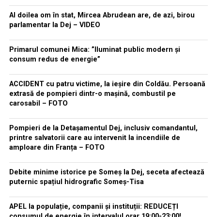
Al doilea om în stat, Mircea Abrudean are, de azi, birou
parlamentar la Dej – VIDEO
Primarul comunei Mica: ”Iluminat public modern și
consum redus de energie”
ACCIDENT cu patru victime, la ieșire din Coldău. Persoană
extrasă de pompieri dintr-o mașină, combustil pe
carosabil – FOTO
Pompieri de la Detașamentul Dej, inclusiv comandantul,
printre salvatorii care au intervenit la incendiile de
amploare din Franța – FOTO
Debite minime istorice pe Someș la Dej, seceta afectează
puternic spațiul hidrografic Someș-Tisa
APEL la populație, companii și instituții: REDUCEȚI
consumul de energie în intervalul orar 19:00-23:00!