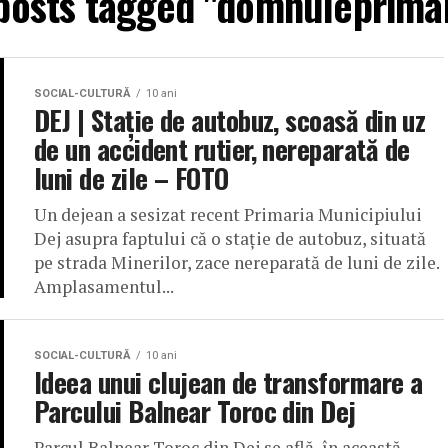
 posts tagged "domnuleprimar
SOCIAL-CULTURĂ
10 ani
DEJ | Stație de autobuz, scoasă din uz
de un accident rutier, nereparată de
luni de zile – FOTO
Un dejean a sesizat recent Primaria Municipiului
Dej asupra faptului că o stație de autobuz, situată
pe strada Minerilor, zace nereparată de luni de zile.
Amplasamentul...
SOCIAL-CULTURĂ
10 ani
Ideea unui clujean de transformare a
Parcului Balnear Toroc din Dej
Parcul Balnear Toroc din Dej se află, în această