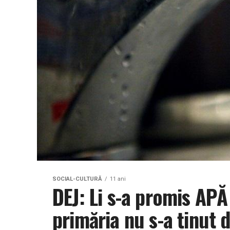
SOCIAL-CULTURĂ
11 ani
DEJ: Li s-a promis AP
primăria nu s-a ținut 