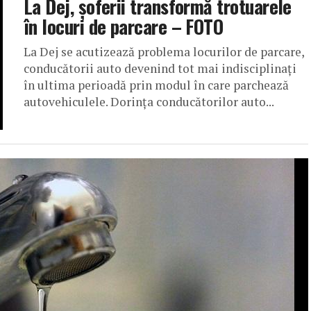
La Dej, șoferii transformă trotuarele
în locuri de parcare – FOTO
La Dej se acutizează problema locurilor de parcare,
conducătorii auto devenind tot mai indisciplinați
în ultima perioadă prin modul în care parchează
autovehiculele. Dorința conducătorilor auto...