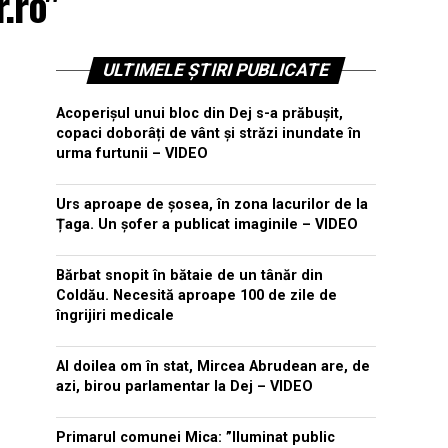
.ro"
ULTIMELE ȘTIRI PUBLICATE
Acoperișul unui bloc din Dej s-a prăbușit,
copaci doborâți de vânt și străzi inundate în
urma furtunii – VIDEO
Urs aproape de șosea, în zona lacurilor de la
Țaga. Un șofer a publicat imaginile – VIDEO
Bărbat snopit în bătaie de un tânăr din
Coldău. Necesită aproape 100 de zile de
îngrijiri medicale
Al doilea om în stat, Mircea Abrudean are, de
azi, birou parlamentar la Dej – VIDEO
Primarul comunei Mica: ”Iluminat public